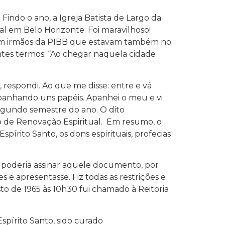
Findo o ano, a Igreja Batista de Largo da
l em Belo Horizonte. Foi maravilhoso!
 com irmãos da PIBB que estavam também no
ntes termos: “Ao chegar naquela cidade
 respondi. Ao que me disse: entre e vá
apanhando uns papéis. Apanhei o meu e vi
egundo semestre do ano. O dito
de Renovação Espiritual. Em resumo, o
rito Santo, os dons espirituais, profecias
o poderia assinar aquele documento, por
s e apresentasse. Fiz todas as restrições e
to de 1965 às 10h30 fui chamado à Reitoria
spírito Santo, sido curado