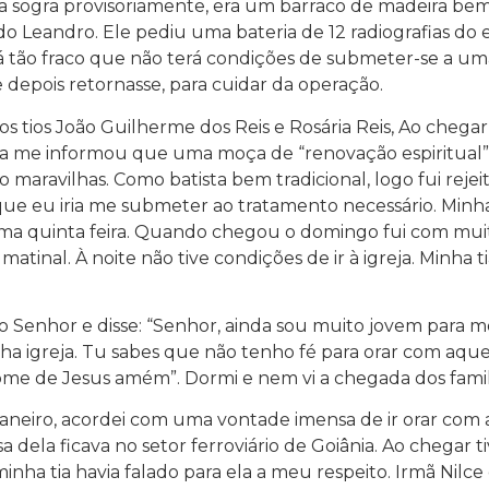
 da sogra provisoriamente, era um barraco de madeira be
o Leandro. Ele pediu uma bateria de 12 radiografias do
tá tão fraco que não terá condições de submeter-se a u
depois retornasse, para cuidar da operação.
os tios João Guilherme dos Reis e Rosária Reis, Ao chegar à
ia me informou que uma moça de “renovação espiritual”,
aravilhas. Como batista bem tradicional, logo fui rejeita
e eu iria me submeter ao tratamento necessário. Minha 
i numa quinta feira. Quando chegou o domingo fui com mu
matinal. À noite não tive condições de ir à igreja. Minha t
o Senhor e disse: “Senhor, ainda sou muito jovem para mo
inha igreja. Tu sabes que não tenho fé para orar com aqu
ome de Jesus amém”. Dormi e nem vi a chegada dos famil
aneiro, acordei com uma vontade imensa de ir orar com 
a dela ficava no setor ferroviário de Goiânia. Ao chegar
inha tia havia falado para ela a meu respeito. Irmã Nil