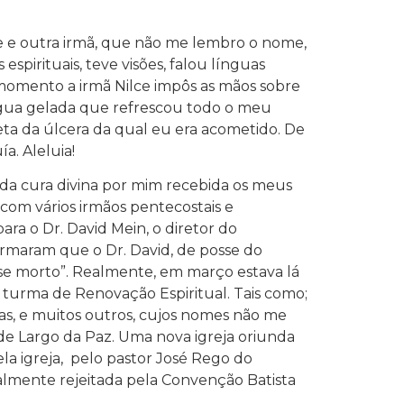
e e outra irmã, que não me lembro o nome,
pirituais, teve visões, falou línguas
 momento a irmã Nilce impôs as mãos sobre
gua gelada que refrescou todo o meu
ta da úlcera da qual eu era acometido. De
a. Aleluia!
a cura divina por mim recebida os meus
i com vários irmãos pentecostais e
ara o Dr. David Mein, o diretor do
ormaram que o Dr. David, de posse do
uase morto”. Realmente, em março estava lá
turma de Renovação Espiritual. Tais como;
tas, e muitos outros, cujos nomes não me
 de Largo da Paz. Uma nova igreja oriunda
a igreja, pelo pastor José Rego do
cialmente rejeitada pela Convenção Batista