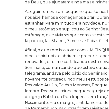
de Deus, que ajudaram ainda mais a minha 
A seguir fomos a um pequeno quarto nos fu
nos ajoelhamos e começamos a orar. Durante 
estranhas. Para mim tudo era novidade, nun
o meu estômago e suplicou ao Senhor Jesu
estômago, que vivia sempre como se estive
lá para cá, faz 51 anos, 7 meses e 11 dias (1
Afinal, o que tem isto a ver com UM CIN
olhos espirituais se abriram e procurei sabe
renovados, e fui me certificando desta nova
Seminário, comunicando que estava curado 
telegrama, andava pelo pátio do Seminário e
novamente prosseguindo meus estudos teoló
Rosivaldo Araújo, Eclésio Meneses, Enoque 
lembro. Reassumi minha pequena igreja de B
da Igreja Batista da Rua Imperial, em fun
Nascimento. Era uma igreja nitidamente de R
de Pernambuco. As outras foram rejeitadas 