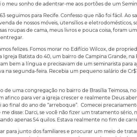
ei o meu sonho de adentrar-me aos portões de um Semin
 seguimos para Recife. Confesso que não foi fácil. Ao sai
nda de nossos móveis, utensílios e eletrodomésticos, só
sas roupas de cama, meus livros e pouca coisa, foram um
 entregar.
amos felizes. Fomos morar no Edifício Wilcox, de propri
a Igreja Batista do 40, um bairro de Campina Grande, na 
vam bem a língua e precisavam de um seminarista para aju
a na segunda-feira. Recebia um pequeno salário de Cr$1
de uma congregação no bairro de Brasília Teimosa, no R
om afinco para ver a igreja crescer e realmente Deus a
uei ao final do ano de “arreboque”. Comecei precariamen
 disse: Darci, se você não fizer um tratamento sério, não
ndo apenas 54 quilos. Estava realmente no fim de carre
 para junto dos familiares e procurar um meio de tratame