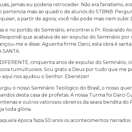
is, jamais eu poderia retroceder. Não era fanatismo, era 
 pertencia mais ao quadro de alunos do STBNB. Pergunt
uiser, a partir de agora, você não pode mais nem subir à 
as e no portão do Seminário, encontrei o Pr. Rosivaldo 
espondi que acabava de ser expulso do Seminário por 
nçou-me e disse: Aguenta firme Darci, esta obra é sa
RA SANTA.
FERENTE, cinquenta anos de expulso do Seminário, cin
ra tumultuosos. Sou grato a Deus por tudo que me per
 aqui nos ajudou o Senhor. Ebenézer!
rgiu o nosso Seminário Teológico do Brasil, o nosso qu
andos desta casa de profetas. A nossa Turma foi Darci 
entenas e outros valorosos obreiros da seara bendita do P
 toda glória.
 Naquela época fazia 50 anos os acontecimentos narrados