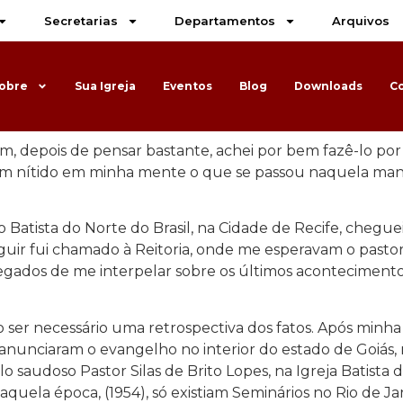
Secretarias
Departamentos
Arquivos
obre
Sua Igreja
Eventos
Blog
Downloads
C
m, depois de pensar bastante, achei por bem fazê-lo por
m nítido em minha mente o que se passou naquela manhã
atista do Norte do Brasil, na Cidade de Recife, cheguei f
ir fui chamado à Reitoria, onde me esperavam o pastor L
egados de me interpelar sobre os últimos acontecimen
o ser necessário uma retrospectiva dos fatos. Após minha
anunciaram o evangelho no interior do estado de Goiás, 
lo saudoso Pastor Silas de Brito Lopes, na Igreja Batista 
quela época, (1954), só existiam Seminários no Rio de Ja