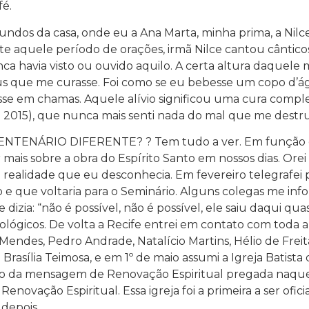
fé.
ndos da casa, onde eu a Ana Marta, minha prima, a Nilc
aquele período de orações, irmã Nilce cantou cânticos es
ca havia visto ou ouvido aquilo. A certa altura daquele
s que me curasse. Foi como se eu bebesse um copo d’á
sse em chamas. Aquele alívio significou uma cura comple
 set. 2015), que nunca mais senti nada do mal que me destruí
QUENTENÁRIO DIFERENTE? ? Tem tudo a ver. Em função d
r mais sobre a obra do Espírito Santo em nossos dias. Ore
 realidade que eu desconhecia. Em fevereiro telegrafei p
e que voltaria para o Seminário. Alguns colegas me inf
 dizia: “não é possível, não é possível, ele saiu daqui q
gicos. De volta a Recife entrei em contato com toda a 
Mendes, Pedro Andrade, Natalício Martins, Hélio de Frei
rasília Teimosa, e em 1º de maio assumi a Igreja Batista
ção da mensagem de Renovação Espiritual pregada naquel
enovação Espiritual. Essa igreja foi a primeira a ser ofi
depois.