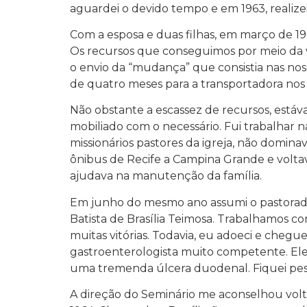
aguardei o devido tempo e em 1963, realiz
Com a esposa e duas filhas, em março de 1963
Os recursos que conseguimos por meio da ve
o envio da “mudança” que consistia nas nos
de quatro meses para a transportadora nos
Não obstante a escassez de recursos, estáv
mobiliado com o necessário. Fui trabalhar n
missionários pastores da igreja, não domina
ônibus de Recife a Campina Grande e voltav
ajudava na manutenção da família.
Em junho do mesmo ano assumi o pastorado 
Batista de Brasília Teimosa. Trabalhamos c
muitas vitórias. Todavia, eu adoeci e cheg
gastroenterologista muito competente. Ele me
uma tremenda úlcera duodenal. Fiquei pesa
A direção do Seminário me aconselhou voltar