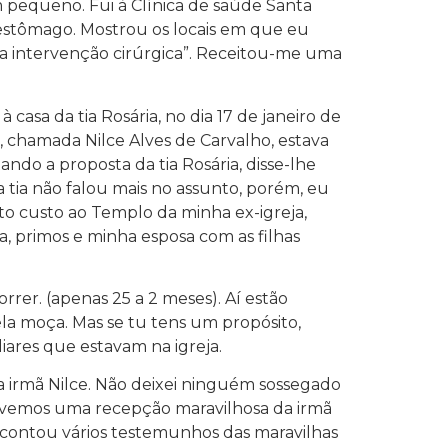
m pequeno. Fui à Clínica de saúde Santa
 estômago. Mostrou os locais em que eu
ma intervenção cirúrgica”. Receitou-me uma
 casa da tia Rosária, no dia 17 de janeiro de
 chamada Nilce Alves de Carvalho, estava
ndo a proposta da tia Rosária, disse-lhe
tia não falou mais no assunto, porém, eu
ito custo ao Templo da minha ex-igreja,
ia, primos e minha esposa com as filhas
rrer. (apenas 25 a 2 meses). Aí estão
ela moça. Mas se tu tens um propósito,
iares que estavam na igreja.
a irmã Nilce. Não deixei ninguém sossegado
 tivemos uma recepção maravilhosa da irmã
ce contou vários testemunhos das maravilhas