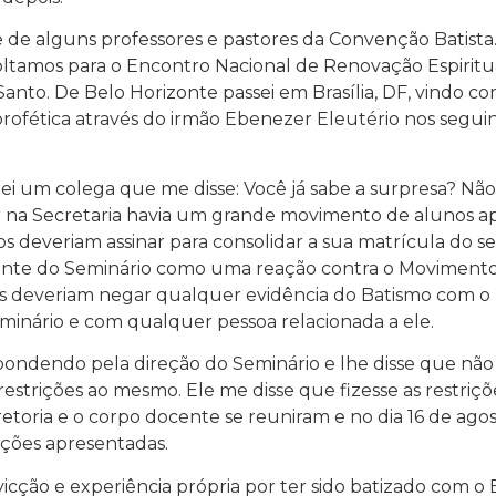
 de alguns professores e pastores da Convenção Batista. 
ltamos para o Encontro Nacional de Renovação Espiritua
Santo. De Belo Horizonte passei em Brasília, DF, vindo
profética através do irmão Ebenezer Eleutério nos segui
ei um colega que me disse: Você já sabe a surpresa? Não,
gar na Secretaria havia um grande movimento de alunos 
deveriam assinar para consolidar a sua matrícula do s
nte do Seminário como uma reação contra o Movimento 
 deveriam negar qualquer evidência do Batismo com o Espí
eminário e com qualquer pessoa relacionada a ele.
espondendo pela direção do Seminário e lhe disse que nã
estrições ao mesmo. Ele me disse que fizesse as restriçõe
etoria e o corpo docente se reuniram e no dia 16 de agos
ições apresentadas.
icção e experiência própria por ter sido batizado com o E