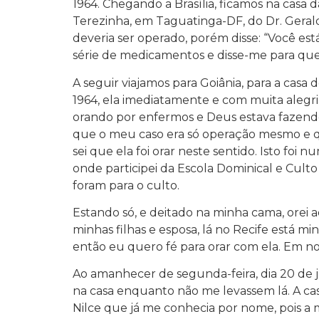
1964. Chegando a Brasília, ficamos na casa
Terezinha, em Taguatinga-DF, do Dr. Gerald
deveria ser operado, porém disse: “Você es
série de medicamentos e disse-me para que 
A seguir viajamos para Goiânia, para a casa d
1964, ela imediatamente e com muita alegr
orando por enfermos e Deus estava fazendo m
que o meu caso era só operação mesmo e qu
sei que ela foi orar neste sentido. Isto fo
onde participei da Escola Dominical e Culto 
foram para o culto.
Estando só, e deitado na minha cama, orei a
minhas filhas e esposa, lá no Recife está m
então eu quero fé para orar com ela. Em n
Ao amanhecer de segunda-feira, dia 20 de j
na casa enquanto não me levassem lá. A cas
Nilce que já me conhecia por nome, pois a m