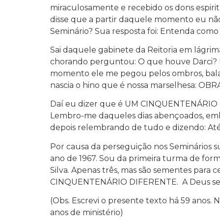
miraculosamente e recebido os dons espiritua
disse que a partir daquele momento eu não
Seminário? Sua resposta foi: Entenda como q
Sai daquele gabinete da Reitoria em lágrim
chorando perguntou: O que houve Darci? R
momento ele me pegou pelos ombros, bala
nascia o hino que é nossa marselhesa: OB
Daí eu dizer que é UM CINQUENTENÁRIO DI
Lembro-me daqueles dias abençoados, embo
depois relembrando de tudo e dizendo: Até
Por causa da perseguição nos Seminários su
ano de 1967. Sou da primeira turma de form
Silva. Apenas três, mas são sementes para c
CINQUENTENÁRIO DIFERENTE. A Deus seja
(Obs. Escrevi o presente texto há 59 anos.
anos de ministério)