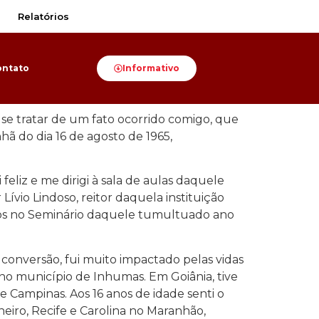
Relatórios
ontato
Informativo
 se tratar de um fato ocorrido comigo, que
 do dia 16 de agosto de 1965,
eliz e me dirigi à sala de aulas daquele
ívio Lindoso, reitor daquela instituição
tos no Seminário daquele tumultuado ano
 conversão, fui muito impactado pelas vidas
no município de Inhumas. Em Goiânia, tive
de Campinas. Aos 16 anos de idade senti o
neiro, Recife e Carolina no Maranhão,