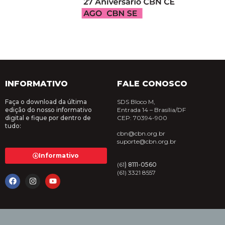
INFORMATIVO
FALE CONOSCO
Faça o download da última
SDS Bloco M,
edição do nosso informativo
Entrada 14 –
Brasília/DF
digital e fique por dentro de
CEP: 70394-900
tudo:
cbn@cbn.org.br
suporte@cbn.org.br
Informativo
(61
) 8111-0560
(61) 3321 8557