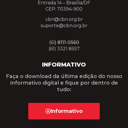
Entrada 14 –
Brasília/DF
CEP: 70394-900
cbn@cbn.org.br
suporte@cbn.org.br
(61
) 8111-0560
(61) 3321 8557
INFORMATIVO
Faça o download da última edição do nosso
informativo digital e fique por dentro de
tudo:
Informativo