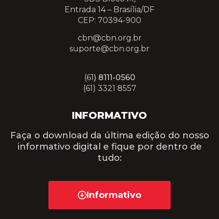
Entrada 14 –
Brasília/DF
CEP: 70394-900
cbn@cbn.org.br
suporte@cbn.org.br
(61
) 8111-0560
(61) 3321 8557
INFORMATIVO
Faça o download da última edição do nosso
informativo digital e fique por dentro de
tudo:
Informativo