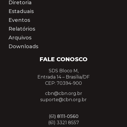
Diretoria
Estaduais
Eventos
Relatórios
Arquivos
Downloads
FALE CONOSCO
SDS Bloco M,
Entrada 14 –
Brasília/DF
CEP: 70394-900
cbn@cbn.org.br
suporte@cbn.org.br
(61
) 8111-0560
(61) 3321 8557