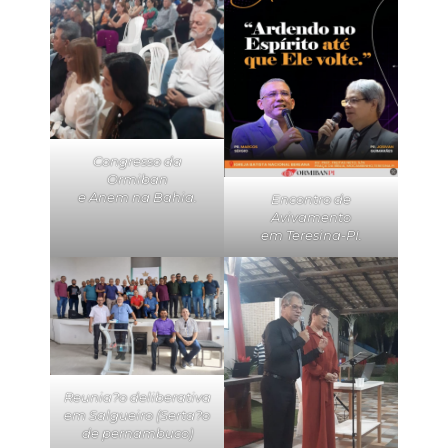
Congresso da
Ormiban
e Anem na Bahia.
Encontro de
Avivamento
em Teresina-PI.
Reunia?o deliberativa
em Salgueiro (Serta?o
de pernambuco)