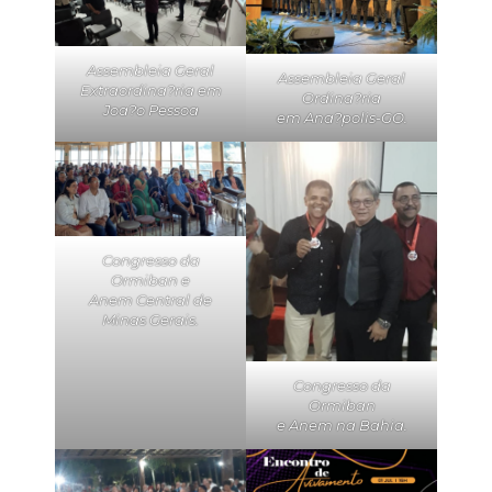
Assembleia Geral
Assembleia Geral
Extraordina?ria em
Ordina?ria
Joa?o Pessoa
em Ana?polis-GO.
Congresso da
Ormiban e
Anem Central de
Minas Gerais.
Congresso da
Ormiban
e Anem na Bahia.