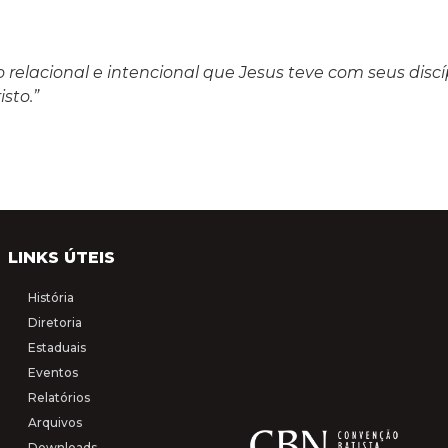
do relacional e intencional que Jesus teve com seus disc
sto.”
LINKS ÚTEIS
História
Diretoria
Estaduais
Eventos
Relatórios
Arquivos
Downloads