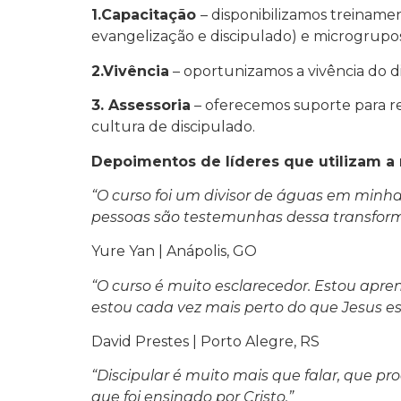
1.Capacitação
– disponibilizamos treinam
evangelização e discipulado) e microgrupos
2.Vivência
– oportunizamos a vivência do dis
3. Assessoria
– oferecemos suporte para rea
cultura de discipulado.
Depoimentos de líderes que utilizam a 
“O curso foi um divisor de águas em minh
pessoas são testemunhas dessa transform
Yure Yan | Anápolis, GO
“O curso é muito esclarecedor. Estou ap
estou cada vez mais perto do que Jesus e
David Prestes | Porto Alegre, RS
“Discipular é muito mais que falar, que p
que foi ensinado por Cristo.”