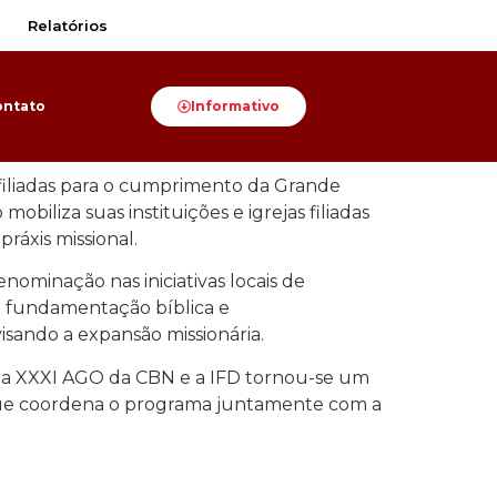
Relatórios
ontato
Informativo
s filiadas para o cumprimento da Grande
iliza suas instituições e igrejas filiadas
ráxis missional.
nominação nas iniciativas locais de
da fundamentação bíblica e
visando a expansão missionária.
o na XXXI AGO da CBN e a IFD tornou-se um
que coordena o programa juntamente com a