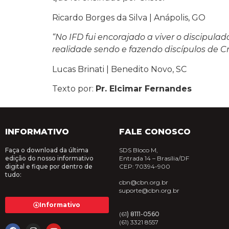
Ricardo Borges da Silva | Anápolis, GO
“No IFD fui encorajado a viver o discipula
realidade sendo e fazendo discípulos de Cri
Lucas Brinati | Benedito Novo, SC
Texto por:
Pr. Elcimar Fernandes
INFORMATIVO
FALE CONOSCO
Faça o download da última
SDS Bloco M,
edição do nosso informativo
Entrada 14 –
Brasília/DF
digital e fique por dentro de
CEP: 70394-900
tudo:
cbn@cbn.org.br
suporte@cbn.org.br
Informativo
(61
) 8111-0560
(61) 3321 8557