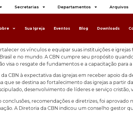
Secretarias
Departamentos
Arquivos
obre
Sua Igreja
Eventos
Blog
Downloads
C
rtalecer os vínculos e equipar suas instituições e igreja
Brasil e no mundo. A CBN cumpre seu propósito quando mob
ão visa o resgate de fundamentos e a capacitação para a p
a da CBN à expectativa das igrejas em receber apoio da de
 que se destina ao fortalecimento das igrejas a partir 
ipulado, desenvolvimento de líderes e serviço cristão, 
ndo conclusões, recomendações e diretrizes, foi aprovad
ação. A Diretoria da CBN indicou um conselho gestor 