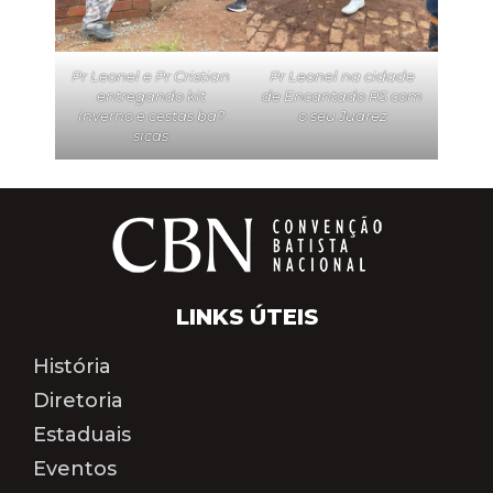
Pr Leonel e Pr Cristian
Pr Leonel na cidade
entregando kit
de Encantado RS com
inverno e cestas ba?
o seu Juarez
sicas
LINKS ÚTEIS
História
Diretoria
Estaduais
Eventos