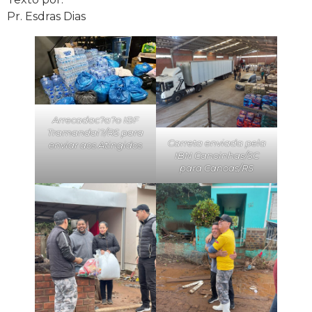
Pr. Esdras Dias
Arrecadac?a?o IBF
Tramandai?/RS para
Carreta enviada pela
enviar aos Atingidos
IBN Canoinhas/SC
para Canoas/RS