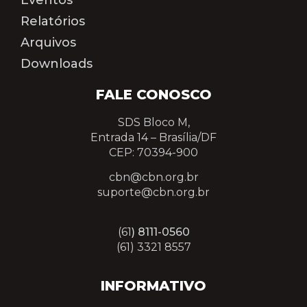
Relatórios
Arquivos
Downloads
FALE CONOSCO
SDS Bloco M,
Entrada 14 –
Brasília/DF
CEP: 70394-900
cbn@cbn.org.br
suporte@cbn.org.br
(61
) 8111-0560
(61) 3321 8557
INFORMATIVO