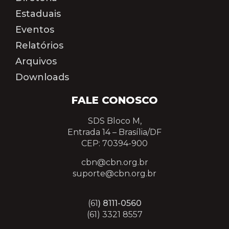
Estaduais
Eventos
Relatórios
Arquivos
Downloads
FALE CONOSCO
SDS Bloco M,
Entrada 14 –
Brasília/DF
CEP: 70394-900
cbn@cbn.org.br
suporte@cbn.org.br
(61
) 8111-0560
(61) 3321 8557