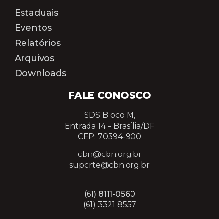
Estaduais
Eventos
Relatórios
Arquivos
Downloads
FALE CONOSCO
SDS Bloco M,
Entrada 14 –
Brasília/DF
CEP: 70394-900
cbn@cbn.org.br
suporte@cbn.org.br
(61
) 8111-0560
(61) 3321 8557