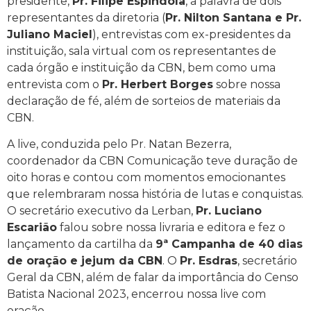
presidente,
Pr. Filipe Espindola
, a palavra de dois
representantes da diretoria (
Pr. Nilton Santana e Pr.
Juliano Maciel
), entrevistas com ex-presidentes da
instituição, sala virtual com os representantes de
cada órgão e instituição da CBN, bem como uma
entrevista com o
Pr. Herbert Borges
sobre nossa
declaração de fé, além de sorteios de materiais da
CBN.
A live, conduzida pelo Pr. Natan Bezerra,
coordenador da CBN Comunicação teve duração de
oito horas e contou com momentos emocionantes
que relembraram nossa história de lutas e conquistas.
O secretário executivo da Lerban,
Pr. Luciano
Escarião
falou sobre nossa livraria e editora e fez o
lançamento da cartilha da
9ª Campanha de 40 dias
de oração e jejum da CBN
. O
Pr. Esdras
, secretário
Geral da CBN, além de falar da importância do Censo
Batista Nacional 2023, encerrou nossa live com
oração.