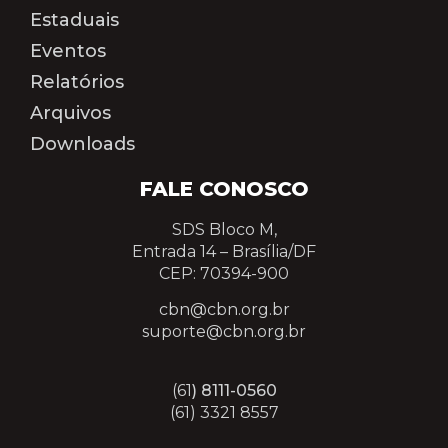
Estaduais
Eventos
Relatórios
Arquivos
Downloads
FALE CONOSCO
SDS Bloco M,
Entrada 14 –
Brasília/DF
CEP: 70394-900
cbn@cbn.org.br
suporte@cbn.org.br
(61
) 8111-0560
(61) 3321 8557