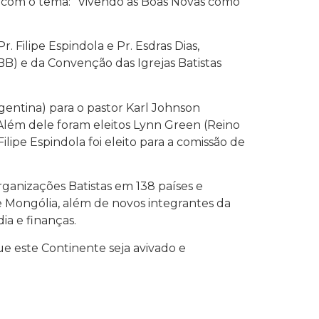
o, com o tema: “Vivendo as Boas Novas como
 Filipe Espindola e Pr. Esdras Dias,
BB) e da Convenção das Igrejas Batistas
rgentina) para o pastor Karl Johnson
Além dele foram eleitos Lynn Green (Reino
lipe Espindola foi eleito para a comissão de
rganizações Batistas em 138 países e
e Mongólia, além de novos integrantes da
ia e finanças.
e este Continente seja avivado e