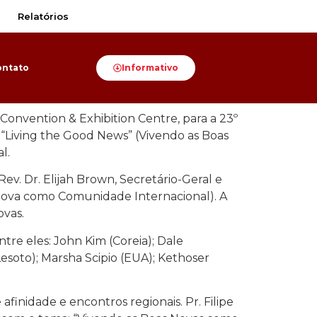
Relatórios
ontato
Informativo
 Convention & Exhibition Centre, para a 23º
: “Living the Good News” (Vivendo as Boas
l.
. Dr. Elijah Brown, Secretário-Geral e
Nova como Comunidade Internacional). A
ovas.
tre eles: John Kim (Coreia); Dale
soto); Marsha Scipio (EUA); Kethoser
finidade e encontros regionais. Pr. Filipe