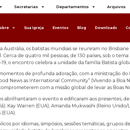
Secretarias
Departamentos
Arquivos
obre
Sua Igreja
Eventos
Blog
Downloads
C
a Austrália, os batistas mundiais se reuniram no Brisbane
. Cerca de quatro mil pessoas, de 130 países, sob o tema
9, o encontro celebra a unidade da família Batista globa
momentos de profunda adoração, com a ministração do Rev
Good News as International Community” (Vivendo a Boa 
 comprometerem com a missão global de levar as Boas N
s abrilhantaram o evento e edificaram aos presentes, den
adá); Kay Warren (EUA); Amanda Mukwashi (Reino Unido/Le
s (EUA).
os por idiomas, simpósios, sessões temáticas, grupos de a