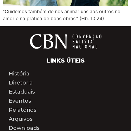
“Cuidemos também de nos animar uns aos outros no
amor e na prática de boas obras.” (Hb. 10.24)
LINKS ÚTEIS
História
Diretoria
Estaduais
Eventos
Relatórios
Arquivos
Downloads