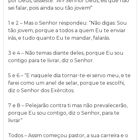
por Deus, disseste: “Ah! Senhor Deus, eis que não
sei falar, pois ainda sou tão jovem!”
1 e 2 – Mas o Senhor respondeu: “Não digas: Sou
tão jovem, porque a todos a quem Eu te enviar
irás, e tudo quanto Eu te mandar, falarás.
3 e 4 – Não temas diante deles, porque Eu sou
contigo para te livrar, diz o Senhor.
5 e 6 – “E naquele dia tornar-te-ei servo meu, e te
farei como um anel de selar, porque te escolhi,
diz o Senhor dos Exércitos.
7 e 8 – Pelejarão contra ti mas não prevalecerão,
porque Eu sou contigo, diz o Senhor, para te
livrar”
Todos – Assim começou pastor, a sua carreira e o