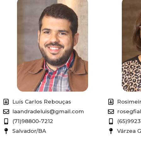
Luís Carlos Rebouças
Rosimei
laandradeluis@gmail.com
rosegfi
(71)98800-7212
(65)9923
Salvador/BA
Várzea 