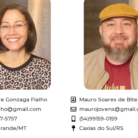
re Gonzaga Fialho
Mauro Soares de Bit
alho@gmail.com
maurojovens@gmail
7-5757
(54)99159-0159
Grande/MT
Caxias do Sul/RS