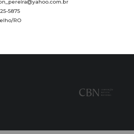
son_pereira@yahoo.com.br
25-5875
Velho/RO