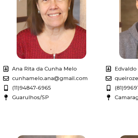
Ana Rita da Cunha Melo
Edvaldo 
cunhamelo.ana@gmail.com
queiroz
(11)94847-6965
(81)9969
Guarulhos/SP
Camarag