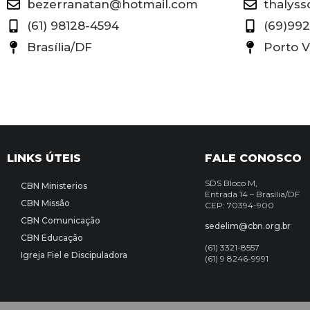
bezerranatan@hotmail.com
thalys
(61) 98128-4594
(69)992
Brasília/DF
Porto 
LINKS ÚTEIS
FALE CONOSCO
SDS Bloco M,
CBN Ministerios
Entrada 14 –
Brasília/DF
CBN Missão
CEP: 70394-900
CBN Comunicação
sedelim@cbn.org.br
CBN Educação
(61) 3321-8557
Igreja Fiel e Discipuladora
(61) 9 8246-9991